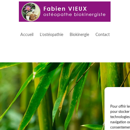
Accueil
L’ostéopathie
Biokinergie
Contact
Pour offrir l
pour stocker 
technologies
navigation ou
consentement 