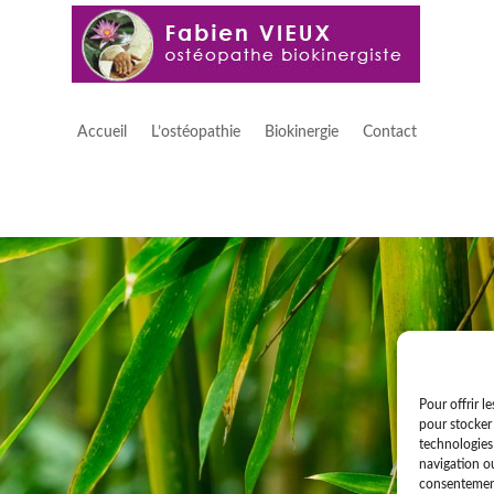
Accueil
L’ostéopathie
Biokinergie
Contact
Pour offrir l
pour stocker 
technologies
navigation ou
consentement 