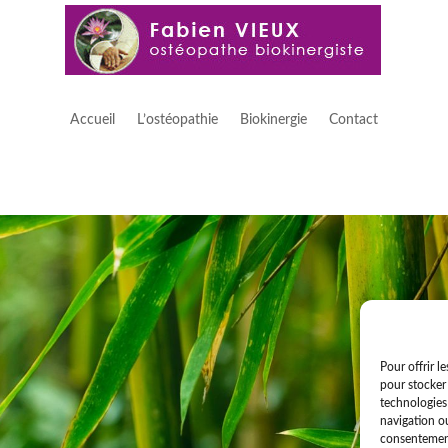
Accueil
L’ostéopathie
Biokinergie
Contact
Pour offrir l
pour stocker 
technologies
navigation ou
consentement 