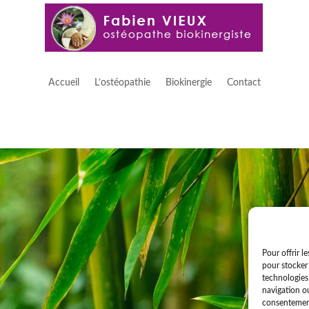
Accueil
L’ostéopathie
Biokinergie
Contact
Pour offrir l
pour stocker 
technologies
navigation ou
consentement 